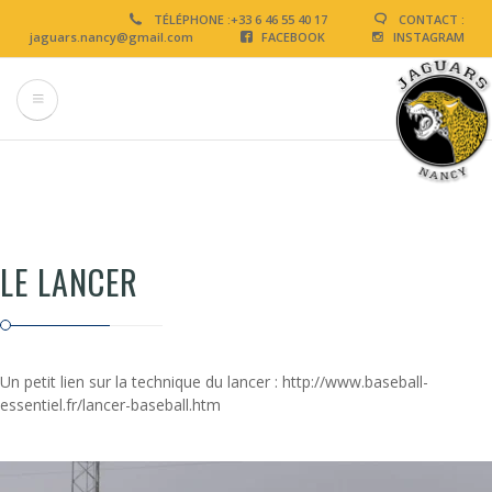
Aller
TÉLÉPHONE :
+33 6 46 55 40 17
CONTACT :
au
jaguars.nancy@gmail.com
FACEBOOK
INSTAGRAM
contenu
principal
LE LANCER
Un petit lien sur la technique du lancer :
http://www.baseball-
essentiel.fr/lancer-baseball.htm